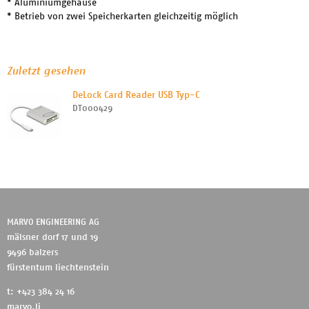
* Aluminiumgehäuse
* Betrieb von zwei Speicherkarten gleichzeitig möglich
Zuletzt gesehen
DeLock Card Reader USB Typ-C
DT000429
MARVO ENGINEERING AG
mälsner dorf 17 und 19
9496 balzers
fürstentum liechtenstein
t: +423 384 24 16
marvo.li