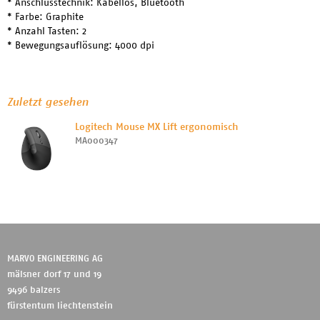
* Anschlusstechnik: Kabellos, Bluetooth
* Farbe: Graphite
* Anzahl Tasten: 2
* Bewegungsauflösung: 4000 dpi
Zuletzt gesehen
Logitech Mouse MX Lift ergonomisch
MA000347
MARVO ENGINEERING AG
mälsner dorf 17 und 19
9496 balzers
fürstentum liechtenstein