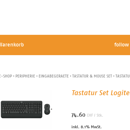
Warenkorb
follow
E-SHOP
›
PERIPHERIE
›
EINGABEGERAETE
›
TASTATUR & MOUSE SET
›
TASTATU
Tastatur Set Logi
74.60
CHF
/ Stk.
inkl. 8.1% MwSt.