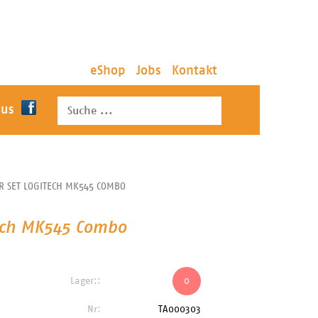
eShop
Jobs
Kontakt
 us
R SET LOGITECH MK545 COMBO
tech MK545 Combo
Lager::
0
Nr:
TA000303