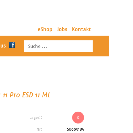
eShop
Jobs
Kontakt
 us
11 Pro ESD 11 ML
Lager::
0
Nr:
SO003184