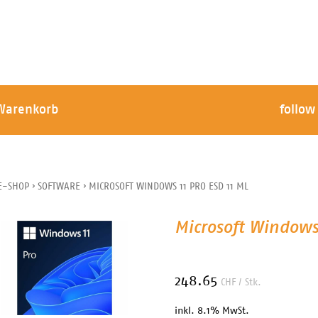
Warenkorb
follow
E-SHOP
›
SOFTWARE
›
MICROSOFT WINDOWS 11 PRO ESD 11 ML
Microsoft Windows 
248.65
CHF
/ Stk.
inkl. 8.1% MwSt.