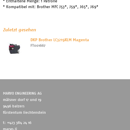
* Enthaltene Menge: 1 Patrone
* Kompatibel mit: Brother MFC J53*, J59*, J65*, J69*
Zuletzt gesehen
DKP Brother LC3219XLM Magenta
FT001667
MARVO ENGINEERING AG
mälsner dorf 17 und 19
9496 balzers
fürstentum liechtenstein
t: +423 384 24 16
marvo.li