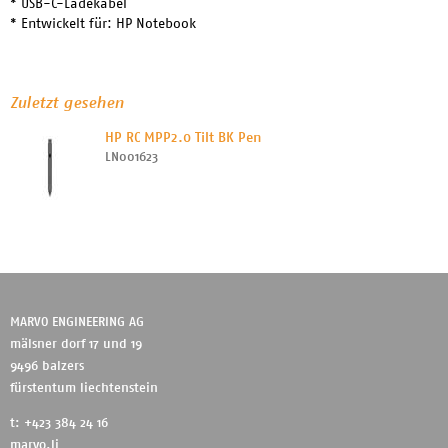
* USB-C-Ladekabel
* Entwickelt für: HP Notebook
Zuletzt gesehen
HP RC MPP2.0 Tilt BK Pen
LN001623
MARVO ENGINEERING AG
mälsner dorf 17 und 19
9496 balzers
fürstentum liechtenstein
t: +423 384 24 16
marvo.li