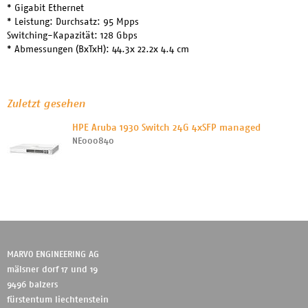
* Gigabit Ethernet
* Leistung: Durchsatz: 95 Mpps
Switching-Kapazität: 128 Gbps
* Abmessungen (BxTxH): 44.3x 22.2x 4.4 cm
Zuletzt gesehen
HPE Aruba 1930 Switch 24G 4xSFP managed
NE000840
MARVO ENGINEERING AG
mälsner dorf 17 und 19
9496 balzers
fürstentum liechtenstein