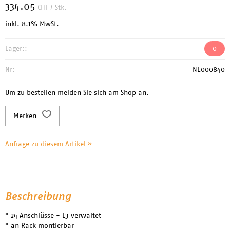
334.05
CHF
/ Stk.
inkl. 8.1% MwSt.
Lager::
0
Nr:
NE000840
Um zu bestellen melden Sie sich am Shop an.
Merken
Anfrage zu diesem Artikel »
Beschreibung
* 24 Anschlüsse - L3 verwaltet
* an Rack montierbar