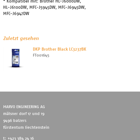
* Kompatibel mit: Brother HL-J6000DW,
HL-J6100DW, MFC-J5945DW, MFC-J6945DW,
MFC-J6947DW
Zuletzt gesehen
DKP Brother Black LC3237BK
FT001645
MARVO ENGINEERING AG
mälsner dorf 17 und 19
9496 balzers
fürstentum liechtenstein
t: +423 384 24 16