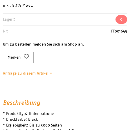
inkl. 8.1% MwSt.
Lager::
0
Nr:
FT001645
Um zu bestellen melden Sie sich am Shop an.
Merken
Anfrage zu diesem Artikel »
Beschreibung
* Produkttyp: Tintenpatrone
* Druckfarbe: Black
* Ergiebigkeit: Bis zu 3000 Seiten