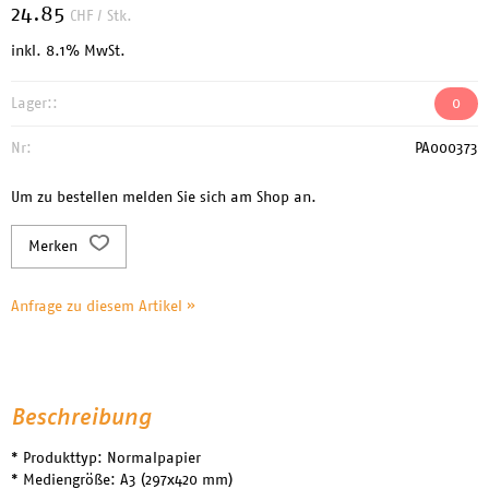
24.85
CHF
/ Stk.
inkl. 8.1% MwSt.
Lager::
0
Nr:
PA000373
Um zu bestellen melden Sie sich am Shop an.
Merken
Anfrage zu diesem Artikel »
Beschreibung
* Produkttyp: Normalpapier
* Mediengröße: A3 (297x420 mm)