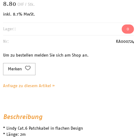
8.80
CHF
/ Stk.
inkl. 8.1% MwSt.
Lager::
0
Nr:
KA000724
Um zu bestellen melden Sie sich am Shop an.
Merken
Anfrage zu diesem Artikel »
Beschreibung
* Lindy Cat.6 Patchkabel in flachen Design
* Länge: 2m