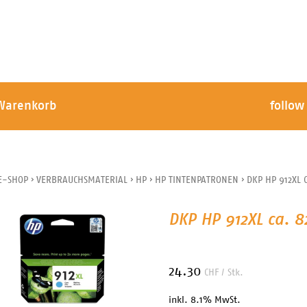
Warenkorb
follow
E-SHOP
›
VERBRAUCHSMATERIAL
›
HP
›
HP TINTENPATRONEN
›
DKP HP 912XL 
DKP HP 912XL ca. 8
24.30
CHF
/ Stk.
inkl. 8.1% MwSt.