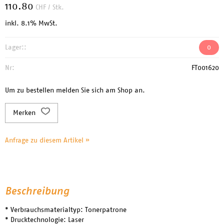
110.80
CHF
/ Stk.
inkl. 8.1% MwSt.
Lager::
0
Nr:
FT001620
Um zu bestellen melden Sie sich am Shop an.
Merken
Anfrage zu diesem Artikel »
Beschreibung
* Verbrauchsmaterialtyp: Tonerpatrone
* Drucktechnologie: Laser