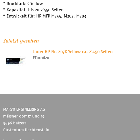
* Druckfarbe: Yellow
* Kapazität: bis zu 2'450 Seiten
* Entwickelt für: HP MFP M255, M282, M283
Zuletzt gesehen
Toner HP Nr. 207X Yellow ca. 2'450 Seiten
FT001620
MARVO ENGINEERING AG
mälsner dorf 17 und 19
9496 balzers
fürstentum liechtenstein