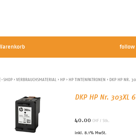
Warenkorb
follow
E-SHOP
›
VERBRAUCHSMATERIAL
›
HP
›
HP TINTENPATRONEN
›
DKP HP NR. 30
DKP HP Nr. 303XL 6
40.00
CHF
/ Stk.
inkl. 8.1% MwSt.