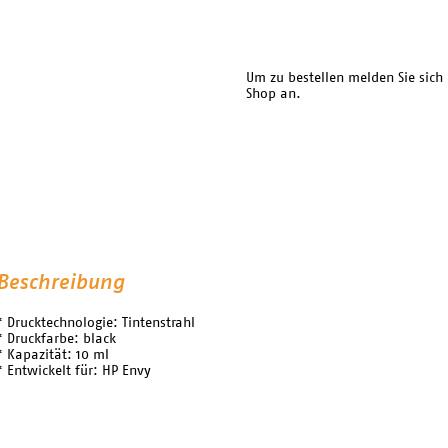
Um zu bestellen melden Sie sich
Shop an.
Beschreibung
* Drucktechnologie: Tintenstrahl
* Druckfarbe: black
* Kapazität: 10 ml
* Entwickelt für: HP Envy