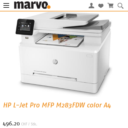
HP L-Jet Pro MFP M283FDW color A4
496.20
CHF
/ Stk.