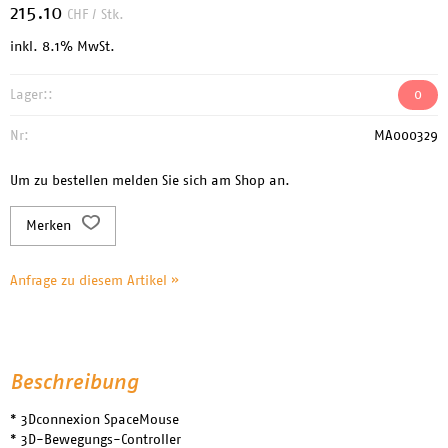
215.10
CHF
/ Stk.
inkl. 8.1% MwSt.
Lager::
0
Nr:
MA000329
Um zu bestellen melden Sie sich am Shop an.
Merken
Anfrage zu diesem Artikel »
Beschreibung
* 3Dconnexion SpaceMouse
* 3D-Bewegungs-Controller