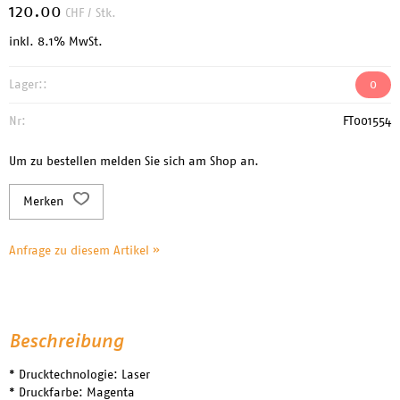
120.00
CHF
/ Stk.
inkl. 8.1% MwSt.
Lager::
0
Nr:
FT001554
Um zu bestellen melden Sie sich am Shop an.
Merken
Anfrage zu diesem Artikel »
Beschreibung
* Drucktechnologie: Laser
* Druckfarbe: Magenta