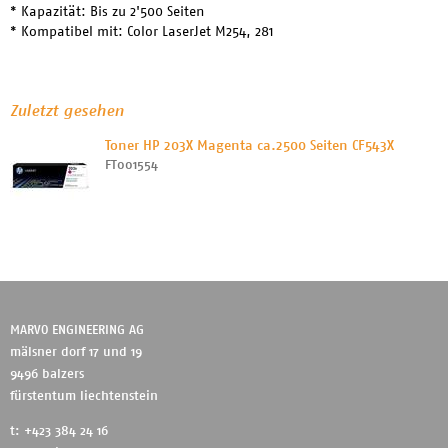
* Kapazität: Bis zu 2'500 Seiten
* Kompatibel mit: Color LaserJet M254, 281
Zuletzt gesehen
Toner HP 203X Magenta ca.2500 Seiten CF543X
FT001554
MARVO ENGINEERING AG
mälsner dorf 17 und 19
9496 balzers
fürstentum liechtenstein
t: +423 384 24 16