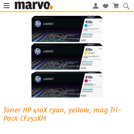
Toner HP 410X cyan, yellow, mag Tri-
Pack CF252XM