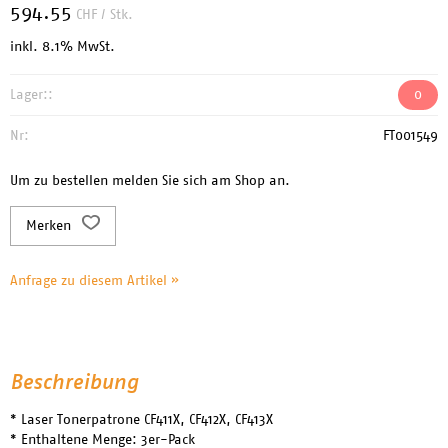
594.55
CHF
/ Stk.
inkl. 8.1% MwSt.
Lager::
0
Nr:
FT001549
Um zu bestellen melden Sie sich am Shop an.
Merken
Anfrage zu diesem Artikel »
Beschreibung
* Laser Tonerpatrone CF411X, CF412X, CF413X
* Enthaltene Menge: 3er-Pack