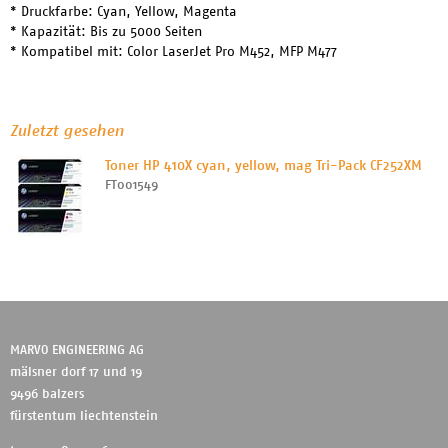
* Druckfarbe: Cyan, Yellow, Magenta
* Kapazität: Bis zu 5000 Seiten
* Kompatibel mit: Color LaserJet Pro M452, MFP M477
Zuletzt gesehen
Toner HP 410X cyan, yellow, mag Tri-Pack CF252XM
FT001549
MARVO ENGINEERING AG
mälsner dorf 17 und 19
9496 balzers
fürstentum liechtenstein