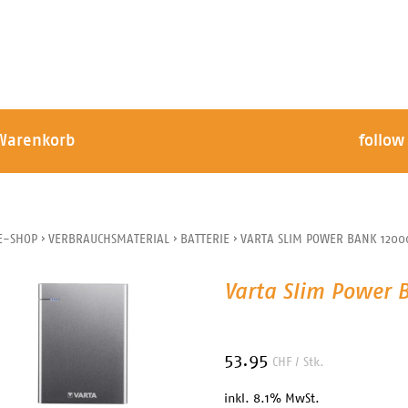
Warenkorb
follow
E-SHOP
›
VERBRAUCHSMATERIAL
›
BATTERIE
›
VARTA SLIM POWER BANK 1200
Varta Slim Power 
53.95
CHF
/ Stk.
inkl. 8.1% MwSt.