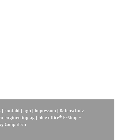
s
|
kontakt
|
agb
|
impressum
|
Datenschutz
®
o engineering ag
|
blue office
E-Shop -
 by
CompuTech