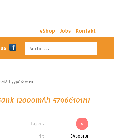
eShop
Jobs
Kontakt
 us
0MAH 57966101111
Bank 12000mAh 57966101111
Lager::
0
Nr:
BA000181