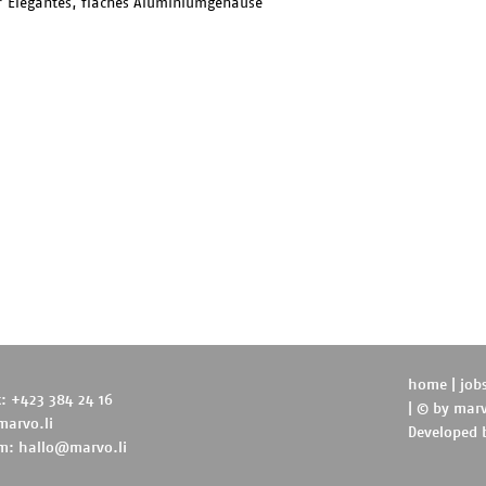
* Elegantes, flaches Aluminiumgehäuse
home
|
job
t: +423 384 24 16
| © by
marv
marvo.li
Developed
m:
hallo@marvo.li