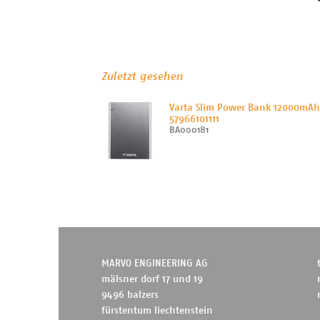
Zuletzt gesehen
Varta Slim Power Bank 12000mAh
57966101111
BA000181
MARVO ENGINEERING AG
mälsner dorf 17 und 19
9496 balzers
fürstentum liechtenstein