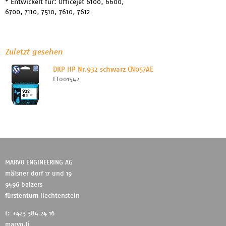
* Entwickelt für: Officejet 6100, 6600,
6700, 7110, 7510, 7610, 7612
Zuletzt gesehen
DKP HP Nr.932 schwarz CN057AE
FT001542
MARVO ENGINEERING AG
mälsner dorf 17 und 19
9496 balzers
fürstentum liechtenstein
t: +423 384 24 16
marvo.li