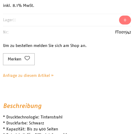
inkl. 8.1% MwSt.
Lager::
0
Nr:
FT001542
Um zu bestellen melden Sie sich am Shop an.
Merken
Anfrage zu diesem Artikel »
Beschreibung
* Drucktechnologie: Tintenstrahl
* Druckfarbe: Schwarz
* Kapazität: Bis zu 400 Seiten