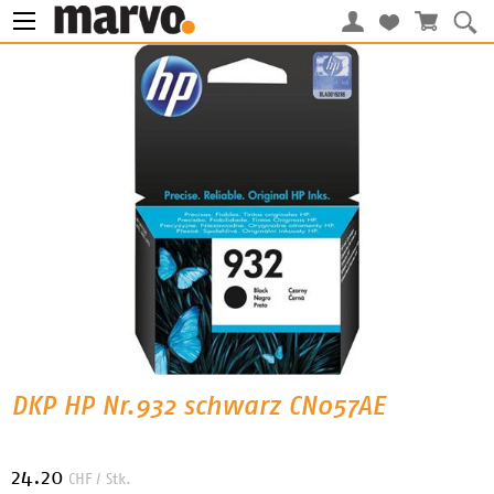
DKP HP Nr.932 schwarz CN057AE
24.20
CHF
/ Stk.