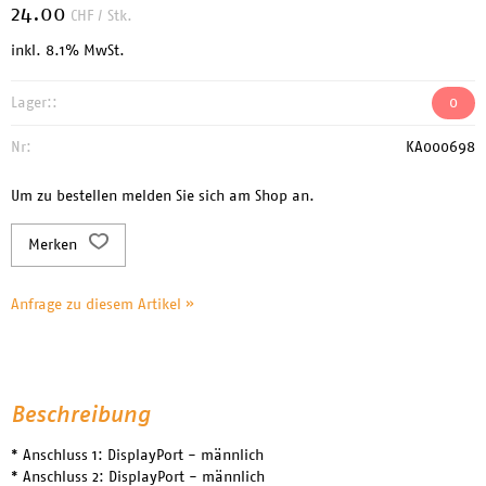
24.00
CHF
/ Stk.
inkl. 8.1% MwSt.
Lager::
0
Nr:
KA000698
Um zu bestellen melden Sie sich am Shop an.
Merken
Anfrage zu diesem Artikel »
Beschreibung
* Anschluss 1: DisplayPort - männlich
* Anschluss 2: DisplayPort - männlich