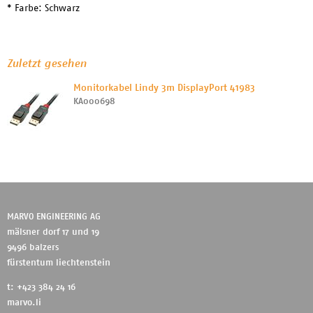
* Farbe: Schwarz
Zuletzt gesehen
Monitorkabel Lindy 3m DisplayPort 41983
KA000698
MARVO ENGINEERING AG
mälsner dorf 17 und 19
9496 balzers
fürstentum liechtenstein
t: +423 384 24 16
marvo.li