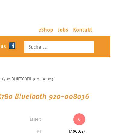
eShop
Jobs
Kontakt
 us
H K780 BLUETOOTH 920-008036
 K780 BlueTooth 920-008036
Lager::
0
Nr:
TA000277