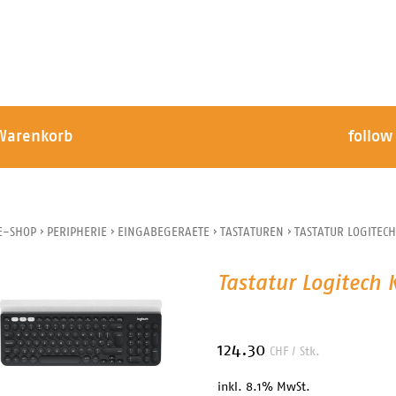
Warenkorb
follow
E-SHOP
›
PERIPHERIE
›
EINGABEGERAETE
›
TASTATUREN
›
TASTATUR LOGITEC
Tastatur Logitech
124.30
CHF
/ Stk.
inkl. 8.1% MwSt.