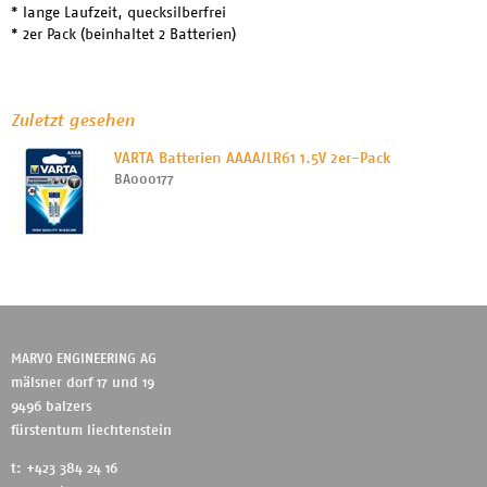
* lange Laufzeit, quecksilberfrei
* 2er Pack (beinhaltet 2 Batterien)
Zuletzt gesehen
VARTA Batterien AAAA/LR61 1.5V 2er-Pack
BA000177
MARVO ENGINEERING AG
mälsner dorf 17 und 19
9496 balzers
fürstentum liechtenstein
t: +423 384 24 16