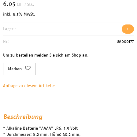
6.05
CHF
/ Stk.
inkl. 8.1% MwSt.
Lager::
1
Nr:
BA000177
Um zu bestellen melden Sie sich am Shop an.
Merken
Anfrage zu diesem Artikel »
Beschreibung
* Alkaline Batterie "AAAA" LR6, 1,5 Volt
* Durchmesser: 8,2 mm, Höhe: 40,2 mm,