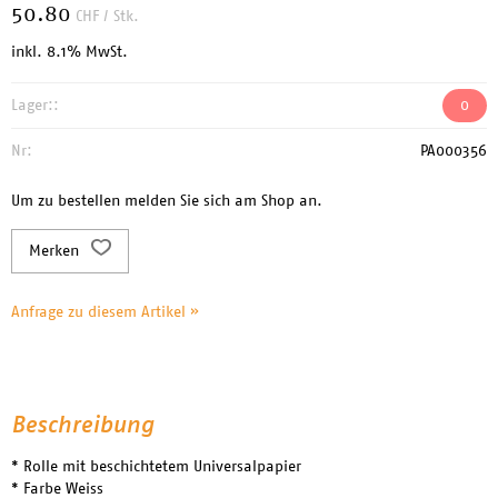
50.80
CHF
/ Stk.
inkl. 8.1% MwSt.
Lager::
0
Nr:
PA000356
Um zu bestellen melden Sie sich am Shop an.
Merken
Anfrage zu diesem Artikel »
Beschreibung
* Rolle mit beschichtetem Universalpapier
* Farbe Weiss