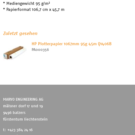
* Mediengewicht 95 g/m²
* Papierformat 106,7 cm x 45,7 m
Zuletzt gesehen
HP Plotterpapier 1067mm 95g 45m Q1406B
PA000356
MARVO ENGINEERING AG
mälsner dorf 17 und 19
9496 balzers
fürstentum liechtenstein
t: +423 384 24 16