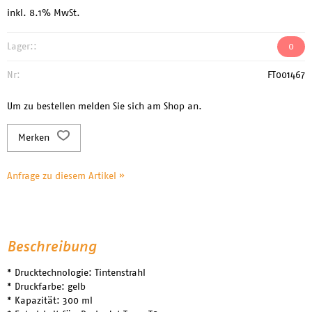
inkl. 8.1% MwSt.
Lager::
0
Nr:
FT001467
Um zu bestellen melden Sie sich am Shop an.
Merken
Anfrage zu diesem Artikel »
Beschreibung
* Drucktechnologie: Tintenstrahl
* Druckfarbe: gelb
* Kapazität: 300 ml