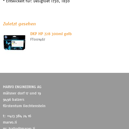
* Entwickelt für: DesignJet T730, T830
Zuletzt gesehen
DKP HP 728 300ml gelb
FT001467
MARVO ENGINEERING AG
mälsner dorf 17 und 19
9496 balzers
fürstentum liechtenstein
t: +423 384 24 16
marvo.li
m:
hallo@marvo.li