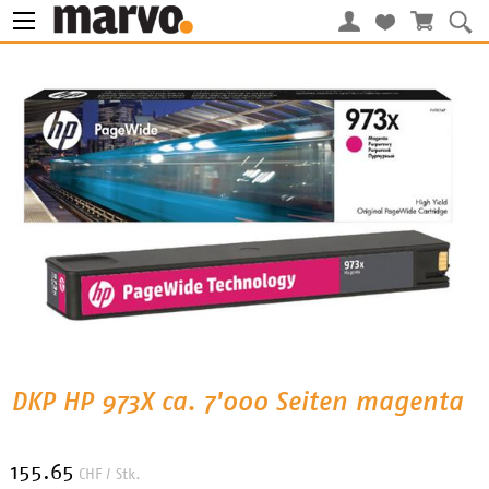
DKP HP 973X ca. 7'000 Seiten magenta
155.65
CHF
/ Stk.