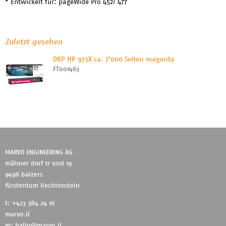
* Entwickelt für: pageWide Pro 452/ 477
Zuletzt gesehen
DKP HP 973X ca. 7'000 Seiten magenta
FT001463
MARVO ENGINEERING AG
mälsner dorf 17 und 19
9496 balzers
fürstentum liechtenstein
t: +423 384 24 16
marvo.li
m:
hallo@marvo.li