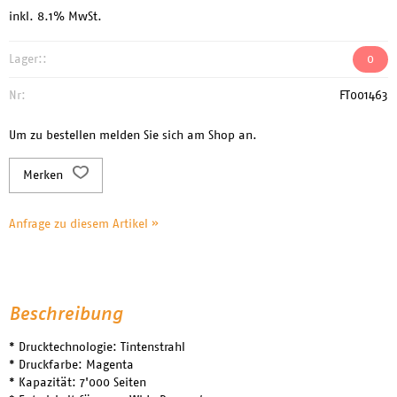
inkl. 8.1% MwSt.
Lager::
0
Nr:
FT001463
Um zu bestellen melden Sie sich am Shop an.
Merken
Anfrage zu diesem Artikel »
Beschreibung
* Drucktechnologie: Tintenstrahl
* Druckfarbe: Magenta
* Kapazität: 7'000 Seiten