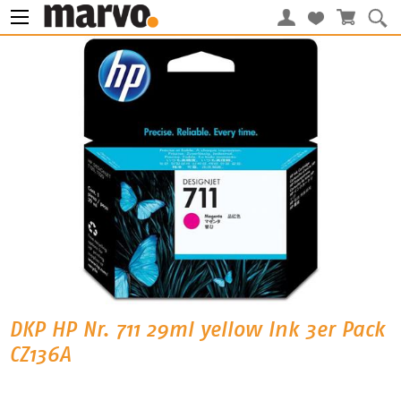
DKP HP Nr. 711 29ml yellow Ink 3er Pack
CZ136A