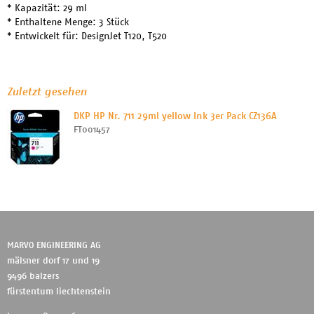
* Kapazität: 29 ml
* Enthaltene Menge: 3 Stück
* Entwickelt für: DesignJet T120, T520
Zuletzt gesehen
DKP HP Nr. 711 29ml yellow Ink 3er Pack CZ136A
FT001457
MARVO ENGINEERING AG
mälsner dorf 17 und 19
9496 balzers
fürstentum liechtenstein