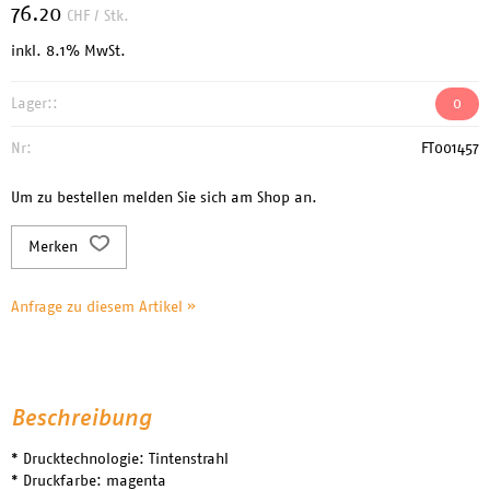
76.20
CHF
/ Stk.
inkl. 8.1% MwSt.
Lager::
0
Nr:
FT001457
Um zu bestellen melden Sie sich am Shop an.
Merken
Anfrage zu diesem Artikel »
Beschreibung
* Drucktechnologie: Tintenstrahl
* Druckfarbe: magenta