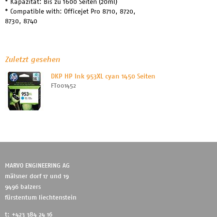
* Kapazität: Bis zu 1600 Seiten (20ml)
* Compatible with: Officejet Pro 8710, 8720,
8730, 8740
Zuletzt gesehen
DKP HP Ink 953XL cyan 1450 Seiten
FT001452
MARVO ENGINEERING AG
mälsner dorf 17 und 19
9496 balzers
fürstentum liechtenstein
t: +423 384 24 16