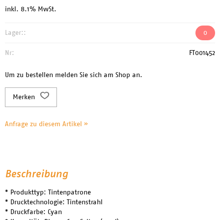
inkl. 8.1% MwSt.
Lager::
0
Nr:
FT001452
Um zu bestellen melden Sie sich am Shop an.
Merken
Anfrage zu diesem Artikel »
Beschreibung
* Produkttyp: Tintenpatrone
* Drucktechnologie: Tintenstrahl
* Druckfarbe: Cyan