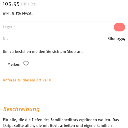
105.95
CHF
/ Stk.
inkl. 8.1% MwSt.
Lager::
0
Nr:
BU000594
Um zu bestellen melden Sie sich am Shop an.
Merken
Anfrage zu diesem Artikel »
Beschreibung
Für alle, die die Tiefen des Familieneditors ergründen wollen. Das
Skript sollte allen, die mit Revit arbeiten und eigene Familien