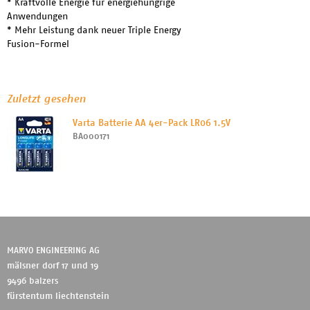
* Kraftvolle Energie für energiehungrige
Anwendungen
* Mehr Leistung dank neuer Triple Energy
Fusion-Formel
Zuletzt gesehen
Varta Batterie AA 4er-Pack LR06 1.5V
BA000171
MARVO ENGINEERING AG
mälsner dorf 17 und 19
9496 balzers
fürstentum liechtenstein