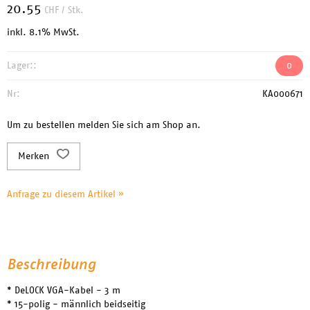
20.55
CHF
/ Stk.
inkl. 8.1% MwSt.
Lager::
0
Nr:
KA000671
Um zu bestellen melden Sie sich am Shop an.
Merken
Anfrage zu diesem Artikel »
Beschreibung
* DeLOCK VGA-Kabel - 3 m
* 15-polig - männlich beidseitig