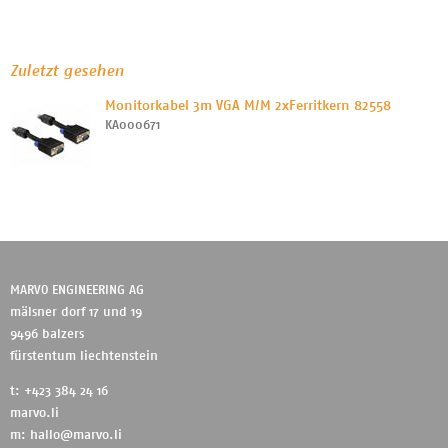
Zuletzt gesehen
Monitorkabel 3m VGA M/M 2xFerritkern 82558
KA000671
MARVO ENGINEERING AG
mälsner dorf 17 und 19
9496 balzers
fürstentum liechtenstein
t: +423 384 24 16
marvo.li
m:
hallo@marvo.li