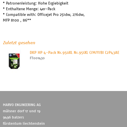
* Patronenleistung: Hohe Ergiebigkeit
* Enthaltene Menge: 4er-Pack
* Compatible with: Officejet Pro 251dw, 276dw,
MFP 8100 , 86**
Zuletzt gesehen
DKP HP 4-Pack Nr.950XL Nr.951XL C/M/Y/Bl C2P43AE
FT001430
MARVO ENGINEERING AG
mälsner dorf 17 und 19
9496 balzers
fürstentum liechtenstein