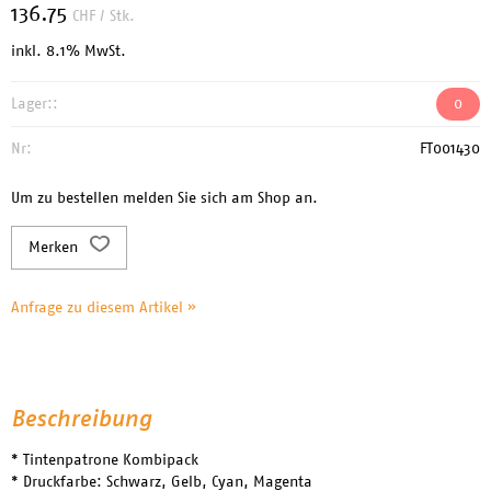
136.75
CHF
/ Stk.
inkl. 8.1% MwSt.
Lager::
0
Nr:
FT001430
Um zu bestellen melden Sie sich am Shop an.
Merken
Anfrage zu diesem Artikel »
Beschreibung
* Tintenpatrone Kombipack
* Druckfarbe: Schwarz, Gelb, Cyan, Magenta