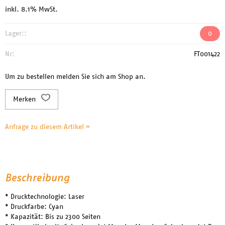
inkl. 8.1% MwSt.
Lager::
0
Nr:
FT001422
Um zu bestellen melden Sie sich am Shop an.
Merken
Anfrage zu diesem Artikel »
Beschreibung
* Drucktechnologie: Laser
* Druckfarbe: Cyan
* Kapazität: Bis zu 2300 Seiten