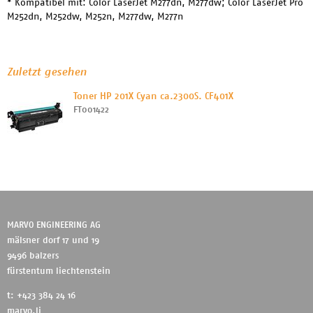
* Kompatibel mit: Color LaserJet M277dn, M277dw; Color LaserJet Pro
M252dn, M252dw, M252n, M277dw, M277n
Zuletzt gesehen
Toner HP 201X Cyan ca.2300S. CF401X
FT001422
MARVO ENGINEERING AG
mälsner dorf 17 und 19
9496 balzers
fürstentum liechtenstein
t: +423 384 24 16
marvo.li