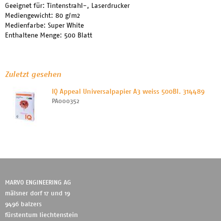
Geeignet für: Tintenstrahl-, Laserdrucker
Mediengewicht: 80 g/m2
Medienfarbe: Super White
Enthaltene Menge: 500 Blatt
Zuletzt gesehen
IQ Appeal Universalpapier A3 weiss 500Bl. 314489
PA000352
MARVO ENGINEERING AG
mälsner dorf 17 und 19
9496 balzers
fürstentum liechtenstein