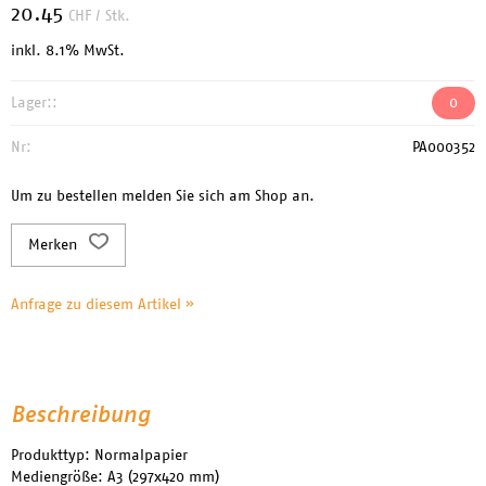
20.45
CHF
/ Stk.
inkl. 8.1% MwSt.
Lager::
0
Nr:
PA000352
Um zu bestellen melden Sie sich am Shop an.
Merken
Anfrage zu diesem Artikel »
Beschreibung
Produkttyp: Normalpapier
Mediengröße: A3 (297x420 mm)