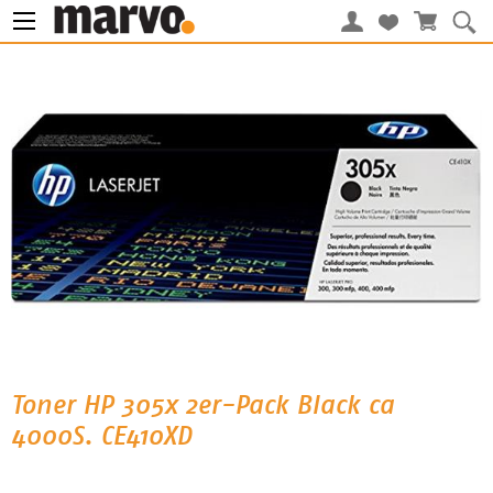
Toner HP 305x 2er-Pack Black ca
4000S. CE410XD