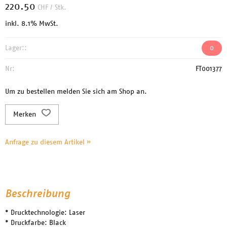
220.50
CHF
/ Stk.
inkl. 8.1% MwSt.
Lager::
0
Nr:
FT001377
Um zu bestellen melden Sie sich am Shop an.
Merken
Anfrage zu diesem Artikel »
Beschreibung
* Drucktechnologie: Laser
* Druckfarbe: Black