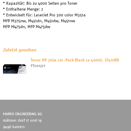
* Kapazität: Bis zu 4000 Seiten pro Toner
* Enthaltene Menge: 2
* Entwickelt für: LaserJet Pro 300 color M351a
MFP M375nw, M451dn, M451dw, M451nw
MFP M475dn, MFP M475dw
Zuletzt gesehen
Toner HP 305x 2er-Pack Black ca 4000S. CE410XD
FT001377
MARVO ENGINEERING AG
mälsner dorf 17 und 19
9496 balzers