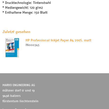
* Drucktechnologie: Tintenstrahl
* Mediengewicht: 120 g/m2
* Enthaltene Menge: 150 Blatt
Zuletzt gesehen
HP Professional Inkjet Paper A4 200S. matt
PA000345
MARVO ENGINEERING AG
mälsner dorf 17 und 19
9496 balzers
fürstentum liechtenstein