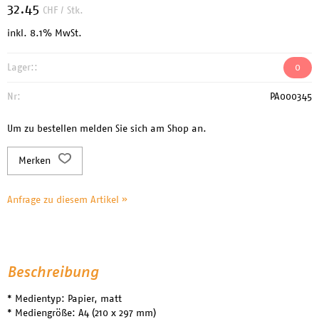
32.45
CHF
/ Stk.
inkl. 8.1% MwSt.
Lager::
0
Nr:
PA000345
Um zu bestellen melden Sie sich am Shop an.
Merken
Anfrage zu diesem Artikel »
Beschreibung
* Medientyp: Papier, matt
* Mediengröße: A4 (210 x 297 mm)