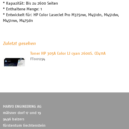
* Kapazität: Bis zu 2600 Seiten
* Enthaltene Menge: 1
* Entwickelt für: HP Color LaserJet Pro M375nw, M451dn, M451dw,
M451nw, M475dn
Zuletzt gesehen
Toner HP 305A Color LJ cyan 2600S. CE411A
FT001294
MARVO ENGINEERING AG
mälsner dorf 17 und 19
9496 balzers
fürstentum liechtenstein