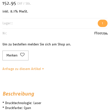
152.95
CHF
/ Stk.
inkl. 8.1% MwSt.
Lager::
1
Nr:
FT001294
Um zu bestellen melden Sie sich am Shop an.
Merken
Anfrage zu diesem Artikel »
Beschreibung
* Drucktechnologie: Laser
* Druckfarbe: Cyan