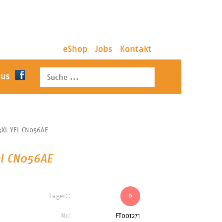
eShop
Jobs
Kontakt
 us
3XL YEL CN056AE
el CN056AE
Lager::
0
Nr:
FT001271