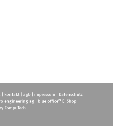
s
|
kontakt
|
agb
|
impressum
|
Datenschutz
®
o engineering ag
|
blue office
E-Shop -
 by
CompuTech