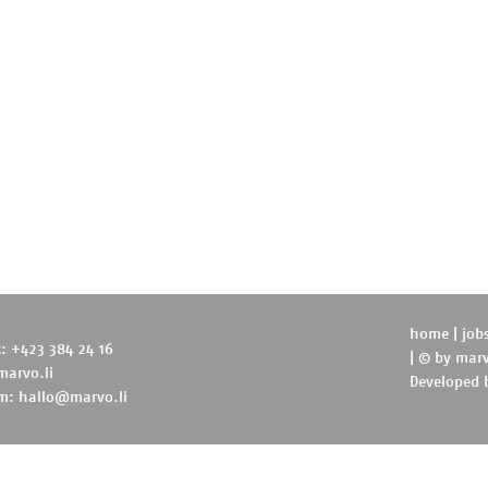
home
|
job
t: +423 384 24 16
| © by
marv
marvo.li
Developed
m:
hallo@marvo.li