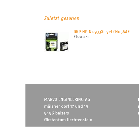
Zuletzt gesehen
DKP HP Nr.933XL yel CN056AE
FT001271
MARVO ENGINEERING AG
mälsner dorf 17 und 19
9496 balzers
fürstentum liechtenstein