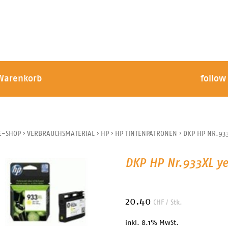
Warenkorb
follow
E-SHOP
›
VERBRAUCHSMATERIAL
›
HP
›
HP TINTENPATRONEN
›
DKP HP NR.93
DKP HP Nr.933XL y
20.40
CHF
/ Stk.
inkl. 8.1% MwSt.