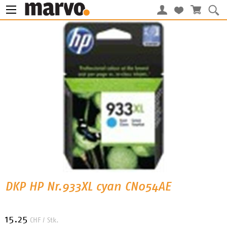
DKP HP Nr.933XL cyan CN054AE
15.25
CHF
/ Stk.