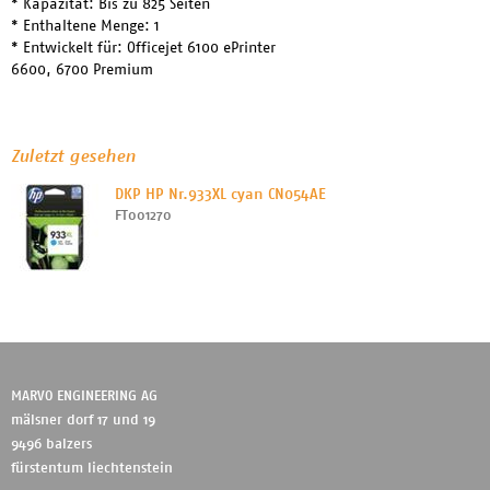
* Kapazität: Bis zu 825 Seiten
* Enthaltene Menge: 1
* Entwickelt für: Officejet 6100 ePrinter
6600, 6700 Premium
Zuletzt gesehen
DKP HP Nr.933XL cyan CN054AE
FT001270
MARVO ENGINEERING AG
mälsner dorf 17 und 19
9496 balzers
fürstentum liechtenstein