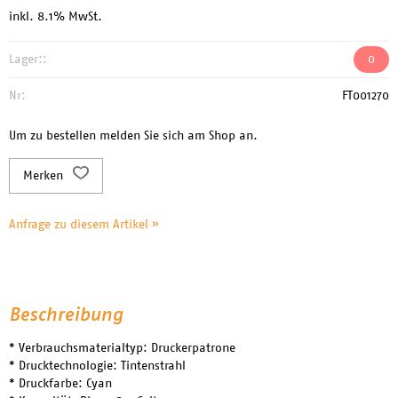
inkl. 8.1% MwSt.
Lager::
0
Nr:
FT001270
Um zu bestellen melden Sie sich am Shop an.
Merken
Anfrage zu diesem Artikel »
Beschreibung
* Verbrauchsmaterialtyp: Druckerpatrone
* Drucktechnologie: Tintenstrahl
* Druckfarbe: Cyan