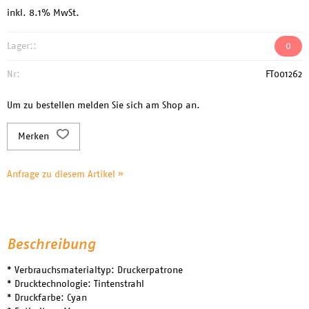
inkl. 8.1% MwSt.
Lager::
0
Nr:
FT001262
Um zu bestellen melden Sie sich am Shop an.
Merken
Anfrage zu diesem Artikel »
Beschreibung
* Verbrauchsmaterialtyp: Druckerpatrone
* Drucktechnologie: Tintenstrahl
* Druckfarbe: Cyan