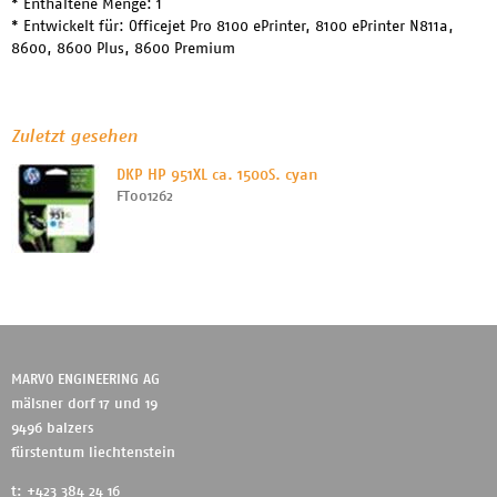
* Enthaltene Menge: 1
* Entwickelt für: Officejet Pro 8100 ePrinter, 8100 ePrinter N811a,
8600, 8600 Plus, 8600 Premium
Zuletzt gesehen
DKP HP 951XL ca. 1500S. cyan
FT001262
MARVO ENGINEERING AG
mälsner dorf 17 und 19
9496 balzers
fürstentum liechtenstein
t: +423 384 24 16