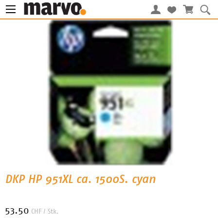
DKP HP 951XL ca. 1500S. cyan
53.50
CHF
/ Stk.