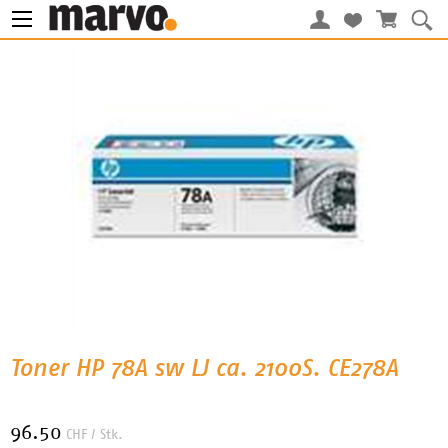
Toner HP 78A sw LJ ca. 2100S. CE278A
96.50
CHF
/ Stk.