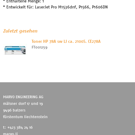
* Enthaltene Menge: 1
* Entwickelt für: LaserJet Pro M1536dnf, P1566, P1606DN
Zuletzt gesehen
Toner HP 78A sw LJ ca. 2100S. CE278A
FT001259
MARVO ENGINEERING AG
mälsner dorf 17 und 19
9496 balzers
fürstentum liechtenstein
t: +423 384 24 16
marvo.li