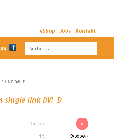
eShop
Jobs
Kontakt
 us
LE LINK DVI-D
 single link DVI-D
Lager::
0
Nr:
KA000597