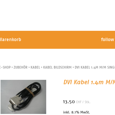
Warenkorb
follow
E-SHOP
›
ZUBEHÖR
›
KABEL
›
KABEL BILDSCHIRM
›
DVI KABEL 1.4M M/M SING
DVI Kabel 1.4m M/M
13.50
CHF
/ Stk.
inkl. 8.1% MwSt.