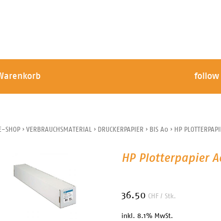
Warenkorb
follow
E-SHOP
›
VERBRAUCHSMATERIAL
›
DRUCKERPAPIER
›
BIS A0
›
HP PLOTTERPAPI
HP Plotterpapier A
36.50
CHF
/ Stk.
inkl. 8.1% MwSt.