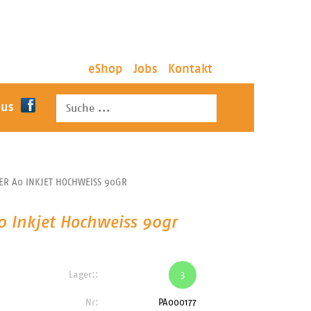
eShop
Jobs
Kontakt
 us
ER A0 INKJET HOCHWEISS 90GR
0 Inkjet Hochweiss 90gr
Lager::
3
Nr:
PA000177