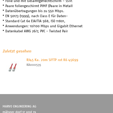
* Folie und mit Gesamtgeflechtschirm - SSTP.
* Paare foliengeschirmt PIMF (Paare in Metall
* Datenübertragungen bis zu 550 Mbps.
* EN 50173 (1999), nach Class E für Daten-
* Standard Cat 6e EIA/TIA 568, ISO 11801,
* Anwendungen: 10/100 Mbps und Gigabit Ethernet
* Datenkabel AWG 26/7, PVC - Twisted Pair
Zuletzt gesehen
RJ45 Ka. 20m S/FTP rot K6 45699
KA000535
MARVO ENGINEERING AG
mälsner dorf 17 und 19