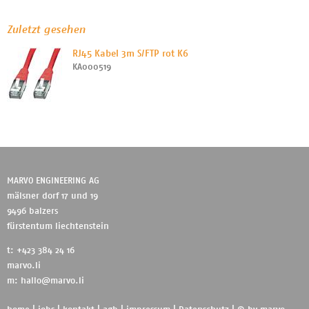
Zuletzt gesehen
RJ45 Kabel 3m S/FTP rot K6
KA000519
MARVO ENGINEERING AG
mälsner dorf 17 und 19
9496 balzers
fürstentum liechtenstein
t: +423 384 24 16
marvo.li
m:
hallo@marvo.li