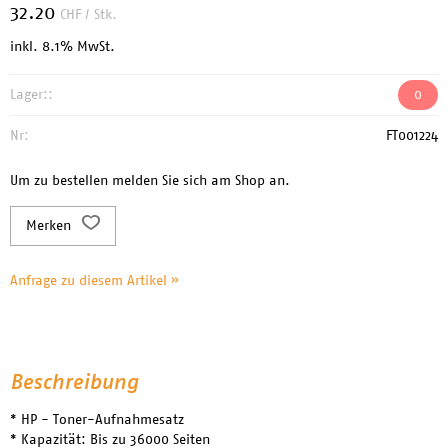
32.20
CHF
/ Stk.
inkl. 8.1% MwSt.
Lager::
0
Nr:
FT001224
Um zu bestellen melden Sie sich am Shop an.
Merken
Anfrage zu diesem Artikel »
Beschreibung
* HP - Toner-Aufnahmesatz
* Kapazität: Bis zu 36000 Seiten