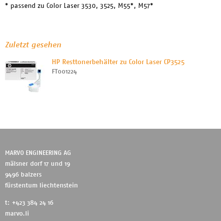
* passend zu Color Laser 3530, 3525, M55*, M57*
Zuletzt gesehen
HP Resttonerbehälter zu Color Laser CP3525
FT001224
MARVO ENGINEERING AG
mälsner dorf 17 und 19
9496 balzers
fürstentum liechtenstein
t: +423 384 24 16
marvo.li