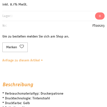
inkl. 8.1% MwSt.
Lager::
0
Nr:
FT001213
Um zu bestellen melden Sie sich am Shop an.
Merken
Anfrage zu diesem Artikel »
Beschreibung
* Verbrauchsmaterialtyp: Druckerpatrone
* Drucktechnologie: Tintenstrahl
* Druckfarbe: Gelb