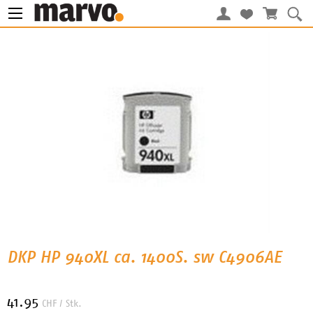
DKP HP 940XL ca. 1400S. sw C4906AE
41.95
CHF
/ Stk.