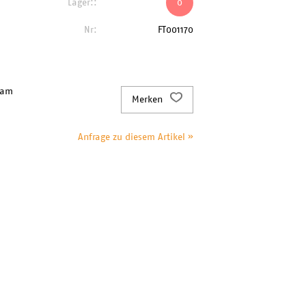
Lager::
0
Nr:
FT001170
 am
Merken
Anfrage zu diesem Artikel »