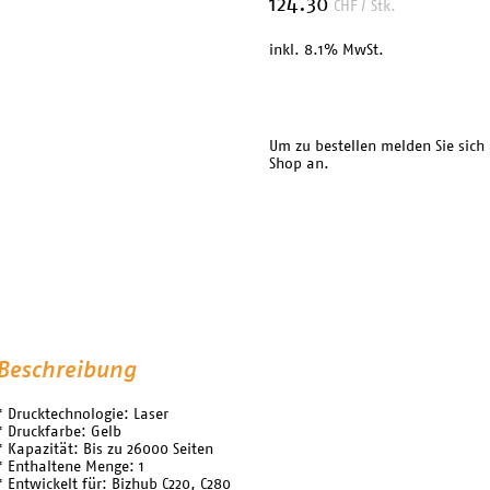
124.30
CHF
/ Stk.
inkl. 8.1% MwSt.
Um zu bestellen melden Sie sich
Shop an.
Beschreibung
* Drucktechnologie: Laser
* Druckfarbe: Gelb
* Kapazität: Bis zu 26000 Seiten
* Enthaltene Menge: 1
* Entwickelt für: Bizhub C220, C280