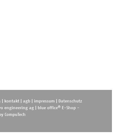
s
|
kontakt
|
agb
|
impressum
|
Datenschutz
®
o engineering ag
|
blue office
E-Shop -
 by
CompuTech