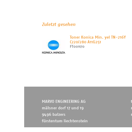
Zuletzt gesehen
Toner Konica Min. yel TN-216Y
C220/280 A11G251
FT001170
MARVO ENGINEERING AG
mälsner dorf 17 und 19
9496 balzers
fürstentum liechtenstein