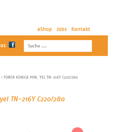
eShop
Jobs
Kontakt
 us
›
TONER KONICA MIN. YEL TN-216Y C220/280
yel TN-216Y C220/280