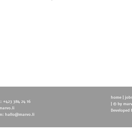
home
|
job
t: +423 384 24 16
| © by
marv
marvo.li
Developed
m:
hallo@marvo.li