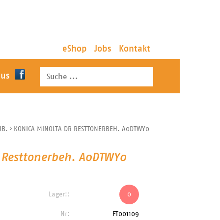
eShop
Jobs
Kontakt
 us
UB.
›
KONICA MINOLTA DR RESTTONERBEH. A0DTWY0
 Resttonerbeh. A0DTWY0
Lager::
0
Nr:
FT001109