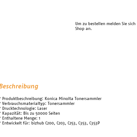
Um zu bestellen melden Sie sich
Shop an.
Beschreibung
* Produktbeschreibung: Konica Minolta Tonersammler
* Verbrauchsmaterialtyp: Tonersammler
* Drucktechnologie: Laser
* Kapazität: Bis zu 50000 Seiten
* Enthaltene Menge: 1
* Entwickelt für: bizhub C200, C203, C253, C353, C353P