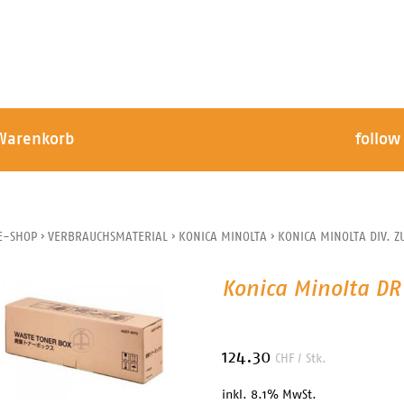
Warenkorb
follow
E-SHOP
›
VERBRAUCHSMATERIAL
›
KONICA MINOLTA
›
KONICA MINOLTA DIV. Z
Konica Minolta DR
124.30
CHF
/ Stk.
inkl. 8.1% MwSt.