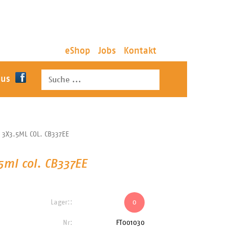
eShop
Jobs
Kontakt
 us
 3X3.5ML COL. CB337EE
5ml col. CB337EE
Lager::
0
Nr:
FT001030