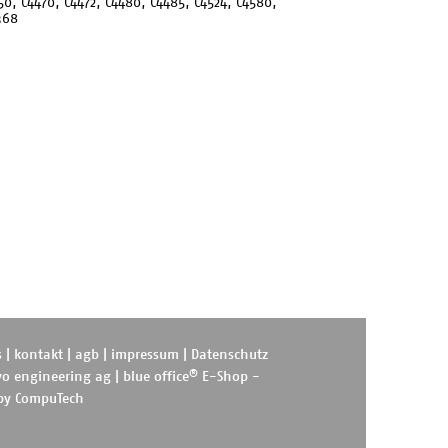
50, C4470, C4472, C4480, C4485, C4524, C4580,
368
s
|
kontakt
|
agb
|
impressum
|
Datenschutz
®
o engineering ag
|
blue office
E-Shop -
 by
CompuTech