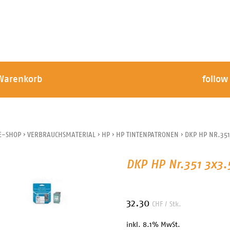
Warenkorb
follow
E-SHOP
›
VERBRAUCHSMATERIAL
›
HP
›
HP TINTENPATRONEN
›
DKP HP NR.351
DKP HP Nr.351 3x3.
32.30
CHF
/ Stk.
inkl. 8.1% MwSt.