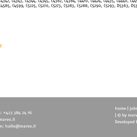
C4342, C4343, C4344, C4345, C4382, C4384, C4410, C4424, C4435, C4440, C44
C4585, C4599, C5225, C5270, C5273, C5283, C5288, C5290, C5293, D5363, D5
EE
home
|
job
t: +423 384 24 16
| © by
marv
marvo.li
Developed
m:
hallo@marvo.li