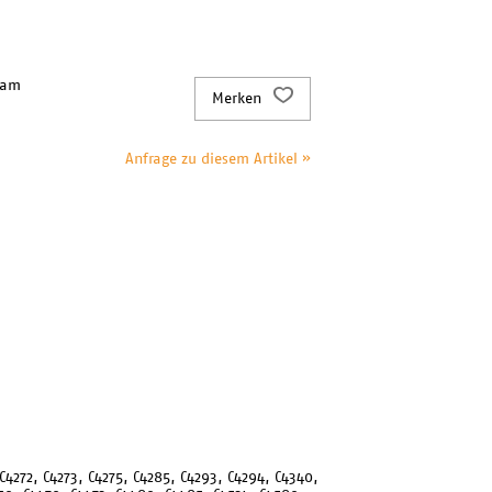
 am
Merken
Anfrage zu diesem Artikel »
C4272, C4273, C4275, C4285, C4293, C4294, C4340,