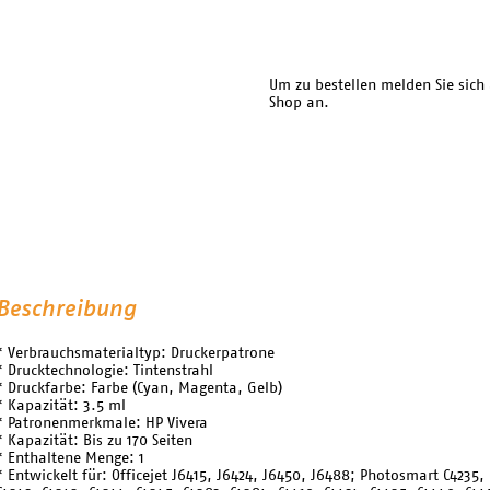
Um zu bestellen melden Sie sich
Shop an.
Beschreibung
* Verbrauchsmaterialtyp: Druckerpatrone
* Drucktechnologie: Tintenstrahl
* Druckfarbe: Farbe (Cyan, Magenta, Gelb)
* Kapazität: 3.5 ml
* Patronenmerkmale: HP Vivera
* Kapazität: Bis zu 170 Seiten
* Enthaltene Menge: 1
* Entwickelt für: Officejet J6415, J6424, J6450, J6488; Photosmart C4235, 